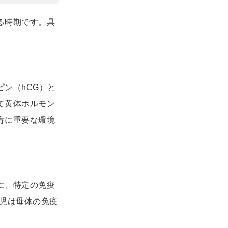
る時期です。具
ン（hCG）と
て黄体ホルモン
育に重要な環境
に、特定の免疫
胎児は母体の免疫