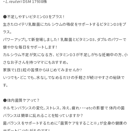
・
L.reuteri
DSM 17938株
●不足しやすいビタミンD3をプラス！
生きたロイテリ乳酸菌にカルシウムの吸収をサポートするビタミンD3をプ
ラス。
パワーアップして新登場しました！ 乳酸菌とビタミンD3、ダブルのパワーで
健やかな毎日をサポートします！
カルシウム不足が気になる方、 ビタミンD３が不足しがちな妊娠中の方、小
さなお子さんを持つママにもおすすめ。
家族で1日1粒の習慣からはじめてみませんか?
いつでも・どこでも、水なしでなめるだけの手軽さが続けやすさの秘訣で
す。
●体内菌質ケアって？
ホルモンバランスの変化、ストレス、冷え、疲れ・・・etcの影響で 体内の菌
バランスは簡単に乱れることを知っていますか？
菌バランスをサポートするために「菌質ケアをすること※」が全身の健康の
サポートにつながるのです！