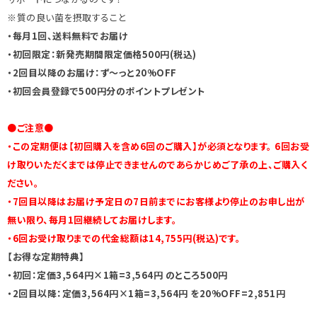
※質の良い菌を摂取すること
・毎月1回、送料無料でお届け
・初回限定：新発売期間限定価格500円(税込)
・2回目以降のお届け：ず～っと20%OFF
・初回会員登録で500円分のポイントプレゼント
●ご注意●
・この定期便は【初回購入を含め6回のご購入】が必須となります。 6回お受
け取りいただくまでは停止できませんのであらかじめご了承の上、ご購入く
ださい。
・7回目以降はお届け予定日の7日前までにお客様より停止のお申し出が
無い限り、毎月1回継続してお届けします。
・6回お受け取りまでの代金総額は14,755円(税込)です。
【お得な定期特典】
・初回：定価3,564円×1箱=3,564円 のところ500円
・2回目以降：定価3,564円×1箱=3,564円 を20%OFF=2,851円