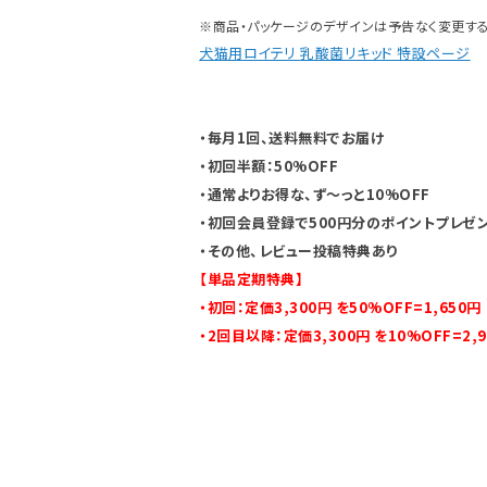
※商品・パッケージのデザインは予告なく変更する
犬猫用ロイテリ 乳酸菌リキッド 特設ページ
・毎月1回、送料無料でお届け
・初回半額：50%OFF
・通常よりお得な、ず〜っと10%OFF
・初回会員登録で500円分のポイントプレゼ
・その他、レビュー投稿特典あり
【単品定期特典】
・初回：定価3,300円 を50%OFF=1,650円
・2回目以降：定価3,300円 を10%OFF=2,