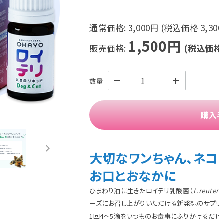
通常価格:
3,000円
(税込価格
3,3
1,500円
販売価格:
(税込価
数量
購入
大切なワンちゃん、ネ
お口とおなかに
ひまわり油に生きたロイテリ乳酸菌（
L.reuter
ーズにお召し上がりいただける新発想のサプリ
1回4〜5滴をいつものお食事にふりかけるだ