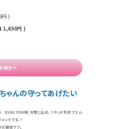
00円
)
格
1,650円
)
手続きへ
コちゃんの守ってあげたい
i
DSM17938株）を閉じ込め、リキッド形状でスム
メントです。?
けの簡単ケア。