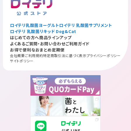
----------
2.応募環境について
・本キャンペーンのご応募は、スマートフォンから行えます。
ロイテリ乳酸菌ヨーグルト
ロイテリ 乳酸菌サプリメント
・LINEでのご応募には最新版のLINEアプリが必要です。事前にダウ
ロイテリ 乳酸菌リキッド Dog&Cat
ンロードまたはアップデートの上、ご応募ください。
はじめての方へ
商品ラインアップ
・原則、フィーチャーフォンには対応しておりません。ご利用可能な端
よくあるご質問・お問い合わせ
ご利用ガイド
末のOSのバージョンについては、LINE推奨環境を確認の上、ご利用
お得で便利なおまとめ定期便
ください。
会社概要
ご利用規約
特定商取引法に基づく表示
プライバシーポリシー
・当社からお客様に対し登録料・情報料等をご請求することはあり
サイトポリシー
ませんが、ご応募時に発生する接続料や通信料はお客様のご負担
となります。また、一部の機種・環境ではご応募いただけない場合が
ございます。
----------
3.応募方法について
本キャンペーン応募期間：2026年4月15日（水）～2027年3月31日
（水）
・キャンペーンページの「応募する」ボタンよりLINE認証を行い、専
用アカウントへの友だち登録の後、専用のアンケートフォームに、必